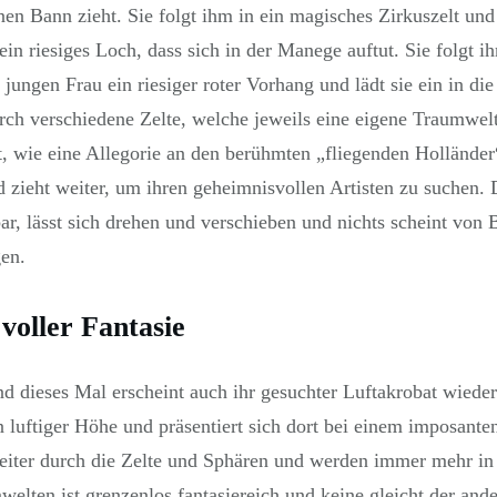
en Bann zieht. Sie folgt ihm in ein magisches Zirkuszelt und
in ein riesiges Loch, dass sich in der Manege auftut. Sie folgt
r jungen Frau ein riesiger roter Vorhang und lädt sie ein in 
urch verschiedene Zelte, welche jeweils eine eigene Traumwelt 
, wie eine Allegorie an den berühmten „fliegenden Holländer“
d zieht weiter, um ihren geheimnisvollen Artisten zu suchen. 
ar, lässt sich drehen und verschieben und nichts scheint von
en.
voller Fantasie
nd dieses Mal erscheint auch ihr gesuchter Luftakrobat wieder
 luftiger Höhe und präsentiert sich dort bei einem imposanten
weiter durch die Zelte und Sphären und werden immer mehr i
elten ist grenzenlos fantasiereich und keine gleicht der and